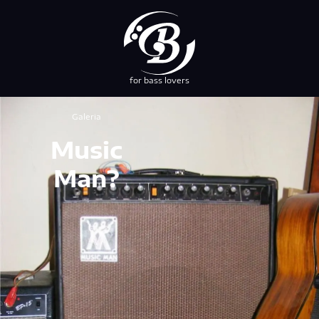
for bass lovers
przez NEBUSO
Galeria
Music
Man?