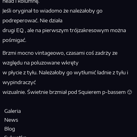
head i kolumnę.
Jeśli oryginał to wiadomo że należałoby go
podreperować. Nie działa
drugi EQ , ale na pierwszym trójzakresowym można
pośmigać.
Brzmi mocno vintageowo, czasami coś zadrży ze
względu na poluzowane wkręty
w płycie z tyłu. Należałoby go wytłumić ładnie z tyłu i
wypindraczyć
wizualnie. Świetnie brzmiał pod Squierem p-bassem 🙂
Galeria
News
Blog