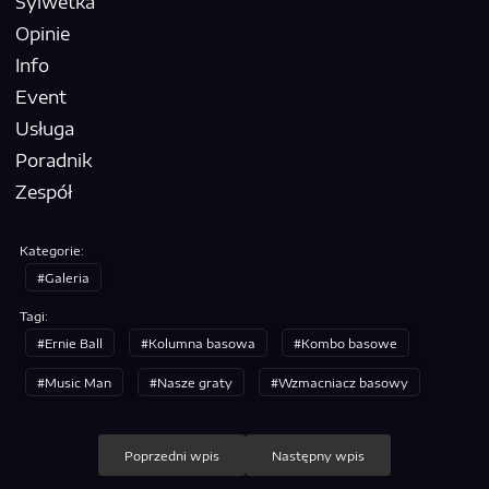
Sylwetka
Opinie
Info
Event
Usługa
Poradnik
Zespół
Kategorie:
Galeria
Tagi:
Ernie Ball
Kolumna basowa
Kombo basowe
Music Man
Nasze graty
Wzmacniacz basowy
Nawigacja
Poprzedni wpis
Następny wpis
wpisu