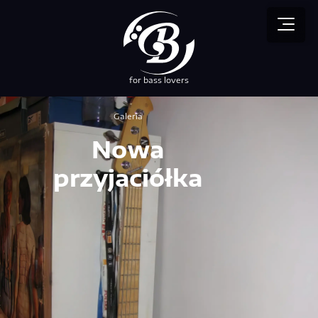
for bass lovers
przez NEBUSO
Galeria
Nowa
przyjaciółka