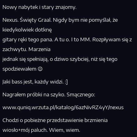
Nowy nabytek i stary znajomy.
Nexus. Święty Graal. Nigdy bym nie pomyślał, że
kiedykolwiek dotknę
gitary ręki tego pana. A tu o. I to MM. Rozpływam się z
zachwytu. Marzenia
jednak się spełniają, o dziwo szybciej, niż się tego
spodziewałem 😉
Jaki bass jest, każdy widzi. :]
Nagrałem próbki na szyko. Smącznego:
www.quniq.wrzuta.pl/katalog/6azNivRZ4yY/nexus
Chodzi o pobieżne przedstawienie brzmienia
wiosło+mój paluch. Wiem, wiem.