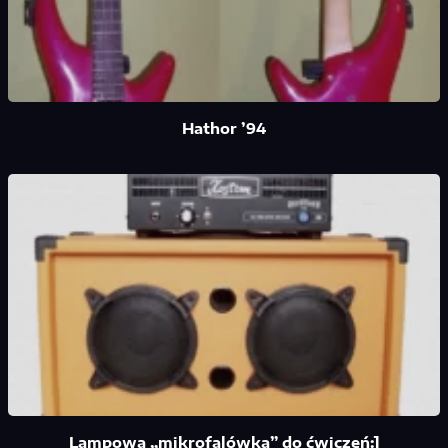
Hathor ’94
Lampowa „mikrofalówka” do ćwiczeń:]