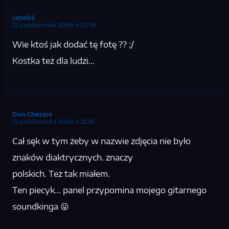
jamek3
22 października 2008 o 02:58
Wie ktoś jak dodać tę fotę ?? ;/
Kostka też dla ludzi…
Don Chezare
22 października 2008 o 22:59
Cał sęk w tym żeby w nazwie zdjęcia nie było
znaków diaktrycznych. znaczy
polskich. Też tak miałem.
Ten piecyk… panel przypomina mojego gitarnego
soundkinga 😛