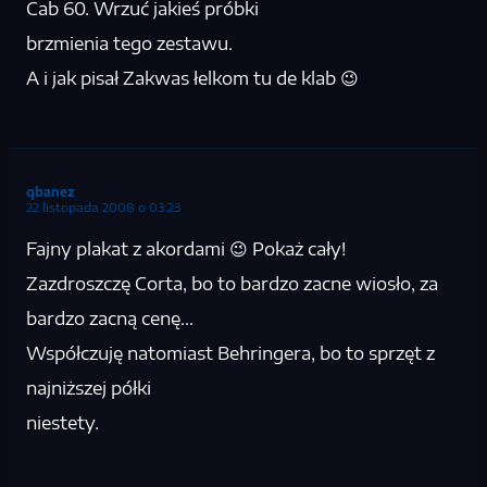
Cab 60. Wrzuć jakieś próbki
brzmienia tego zestawu.
A i jak pisał Zakwas łelkom tu de klab 😉
qbanez
22 listopada 2008 o 03:23
Fajny plakat z akordami 😉 Pokaż cały!
Zazdroszczę Corta, bo to bardzo zacne wiosło, za
bardzo zacną cenę…
Współczuję natomiast Behringera, bo to sprzęt z
najniższej półki
niestety.