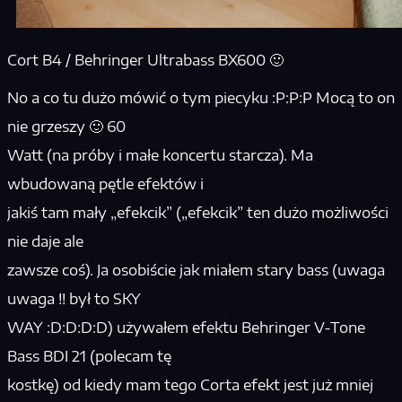
Cort B4 / Behringer Ultrabass BX600 🙂
No a co tu dużo mówić o tym piecyku :P:P:P Mocą to on
nie grzeszy 🙂 60
Watt (na próby i małe koncertu starcza). Ma
wbudowaną pętle efektów i
jakiś tam mały „efekcik” („efekcik” ten dużo możliwości
nie daje ale
zawsze coś). Ja osobiście jak miałem stary bass (uwaga
uwaga !! był to SKY
WAY :D:D:D:D) używałem efektu Behringer V-Tone
Bass BDI 21 (polecam tę
kostkę) od kiedy mam tego Corta efekt jest już mniej