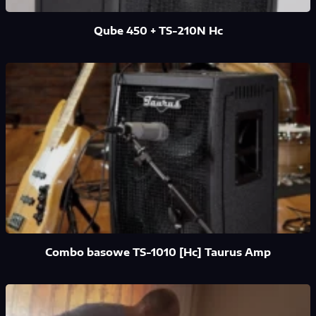
Qube 450 + TS-210N Hc
Combo basowe TS-1010 [Hc] Taurus Amp