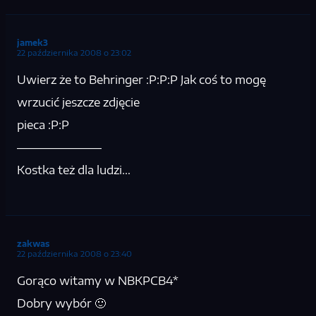
jamek3
22 października 2008 o 23:02
Uwierz że to Behringer :P:P:P Jak coś to mogę
wrzucić jeszcze zdjęcie
pieca :P:P
———————–
Kostka też dla ludzi…
zakwas
22 października 2008 o 23:40
Gorąco witamy w NBKPCB4*
Dobry wybór 🙂