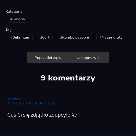
Kategorie:
Galeria
Tagi:
Behringer
Cort
Kombo basowe
Nasze graty
Nawigacja
Poprzedni wpis
Następny wpis
wpisu
9 komentarzy
zakwas
21 października 2008 o 23:52
Cuś Ci się zdjątko zdupcyło 🙂