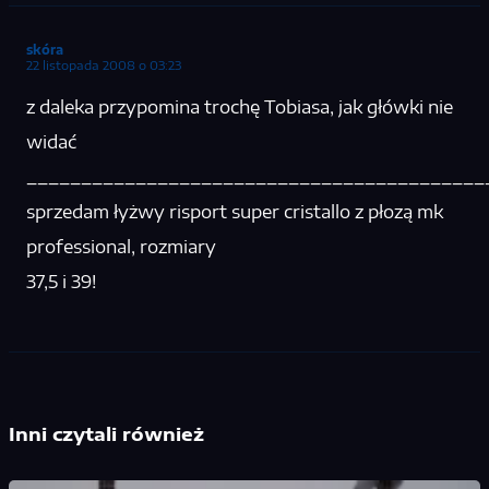
skóra
22 listopada 2008 o 03:23
z daleka przypomina trochę Tobiasa, jak główki nie
widać
__________________________________________
sprzedam łyżwy risport super cristallo z płozą mk
professional, rozmiary
37,5 i 39!
Inni czytali również