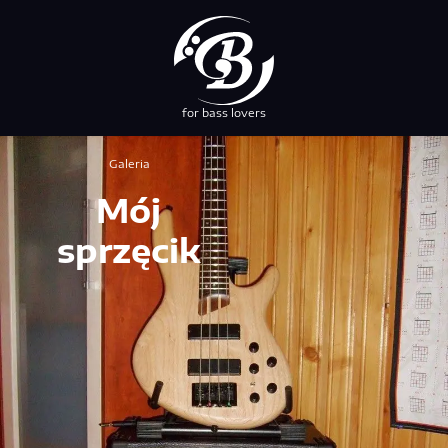
for bass lovers
przez NEBUSO
Galeria
Mój
sprzęcik