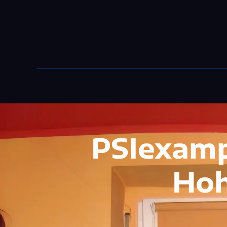
przez NEBUSO
PSIexamp
Ho