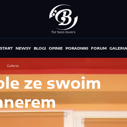
for bass lovers
START
NEWSY
BLOGI
OPINIE
PORADNIKI
FORUM
GALERI
Galeria
le ze swoim
hnerem