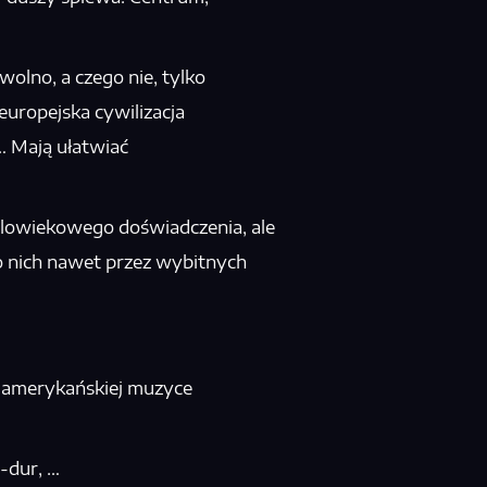
wolno, a czego nie, tylko
europejska cywilizacja
t… Mają ułatwiać
elowiekowego doświadczenia, ale
o nich nawet przez wybitnych
 amerykańskiej muzyce
F-dur, …