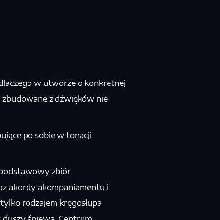
dlaczego w utworze o konkretnej
y
zbudowane z dźwięków nie
ujące po sobie w tonacji
o podstawowy zbiór
raz akordy akompaniamentu i
t tylko rodzajem kręgosłupa
 duszy śpiewa. Centrum,