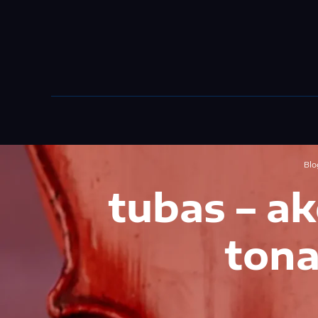
przez NEBUSO
Blo
tubas – a
tona