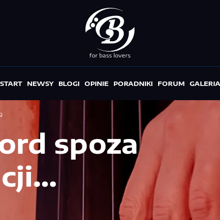
for bass lovers
START
NEWSY
BLOGI
OPINIE
PORADNIKI
FORUM
GALERI
g
kord spoza
cji…