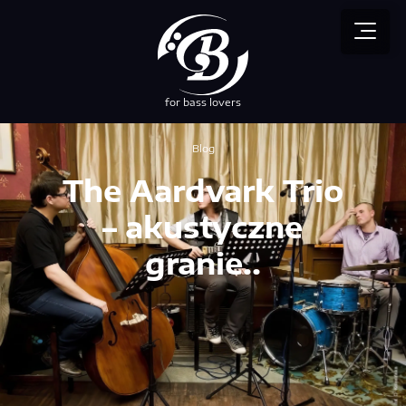
for bass lovers
przez NEBUSO
Blog
The Aardvark Trio
– akustyczne
granie..