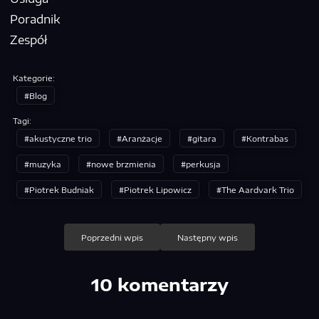
Poradnik
Zespół
Kategorie:
Blog
Tagi:
akustyczne trio
Aranżacje
gitara
Kontrabas
muzyka
nowe brzmienia
perkusja
Piotrek Budniak
Piotrek Lipowicz
The Aardvark Trio
Nawigacja
Poprzedni wpis
Następny wpis
wpisu
10 komentarzy