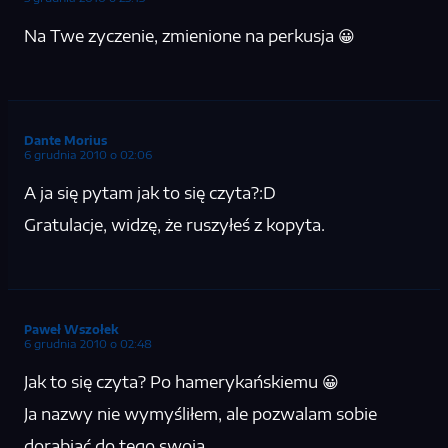
Na Twe zyczenie, zmienione na perkusja 😀
Dante Morius
6 grudnia 2010 o 02:06
A ja się pytam jak to się czyta?:D
Gratulacje, widzę, że ruszyłeś z kopyta.
Paweł Wszołek
6 grudnia 2010 o 02:48
Jak to się czyta? Po hamerykańskiemu 😀
Ja nazwy nie wymyśliłem, ale pozwalam sobie
dorabiać do tego swoją