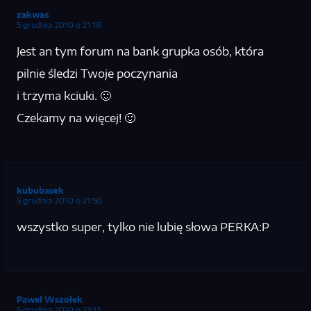
zakwas
5 grudnia 2010 o 21:18
Jest an tym forum na bank grupka osób, która
pilnie śledzi Twoje poczynania
i trzyma kciuki. 🙂
Czekamy na więcej! 🙂
kububasek
5 grudnia 2010 o 21:50
wszystko super, tylko nie lubię słowa PERKA:P
Paweł Wszołek
5 grudnia 2010 o 23:13