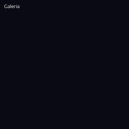
Galeria
News
Blog
Sylwetka
Opinie
Info
Event
Usługa
Poradnik
Zespół
Kategorie:
News
Tagi:
Bass Fly Rig
boost
chorus
Compressor