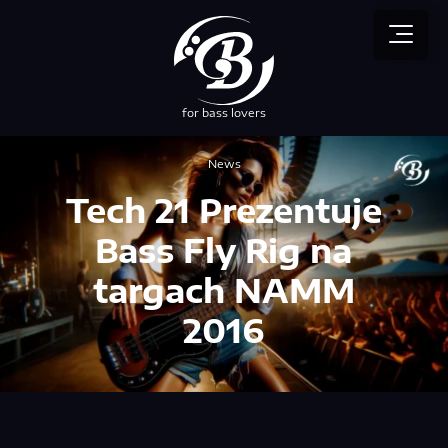
for bass lovers
przez NEBUSO
News
Tech 21 Prezentuje
Bass Fly Rig na
targach NAMM
2016