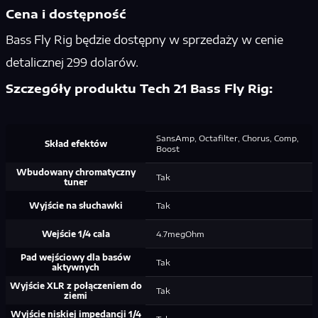
Cena i dostępność
Bass Fly Rig będzie dostępny w sprzedaży w cenie
detalicznej 299 dolarów.
Szczegóły produktu Tech 21 Bass Fly Rig:
SansAmp, Octafilter, Chorus, Comp,
Skład efektów
Boost
Wbudowany chromatyczny
Tak
tuner
Wyjście na słuchawki
Tak
Wejście 1/4 cala
4.7megOhm
Pad wejściowy dla basów
Tak
aktywnych
Wyjście XLR z połączeniem do
Tak
ziemi
Wyjście niskiej impedancji 1/4