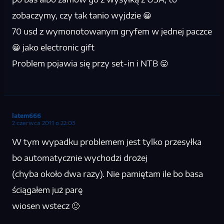
zobaczymy, czy tak tanio wyjdzie 😀
70 usd z wymonotowanym gryfem w jednej paczce
😀 jako electronic gift
Problem pojawia się przy set-in i NTB 😛
latem666
2 czerwca 2011 o 22:03
W tym wypadku problemem jest tylko przesyłka
bo automatycznie wychodzi drożej
(chyba około dwa razy). Nie pamiętam ile bo basa
ściągałem już parę
wiosen wstecz 🙂