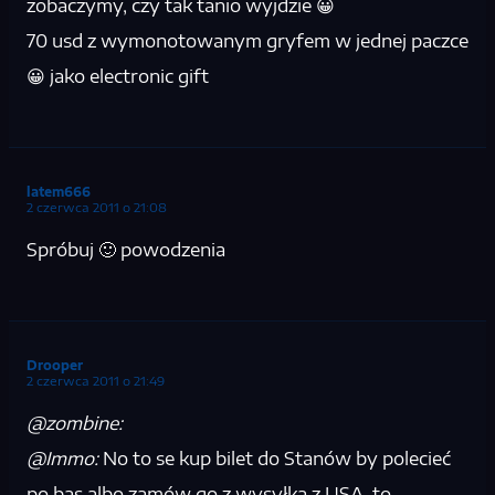
zobaczymy, czy tak tanio wyjdzie 😀
70 usd z wymonotowanym gryfem w jednej paczce
😀 jako electronic gift
latem666
2 czerwca 2011 o 21:08
Spróbuj 🙂 powodzenia
Drooper
2 czerwca 2011 o 21:49
@zombine:
@Immo:
No to se kup bilet do Stanów by polecieć
po bas albo zamów go z wysyłką z USA, to