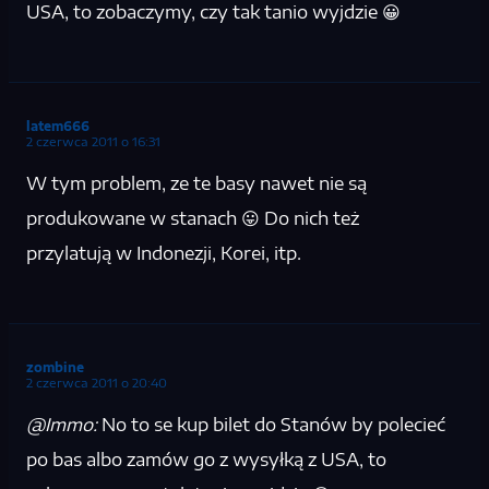
USA, to zobaczymy, czy tak tanio wyjdzie 😀
latem666
2 czerwca 2011 o 16:31
W tym problem, ze te basy nawet nie są
produkowane w stanach 😛 Do nich też
przylatują w Indonezji, Korei, itp.
zombine
2 czerwca 2011 o 20:40
@Immo:
No to se kup bilet do Stanów by polecieć
po bas albo zamów go z wysyłką z USA, to