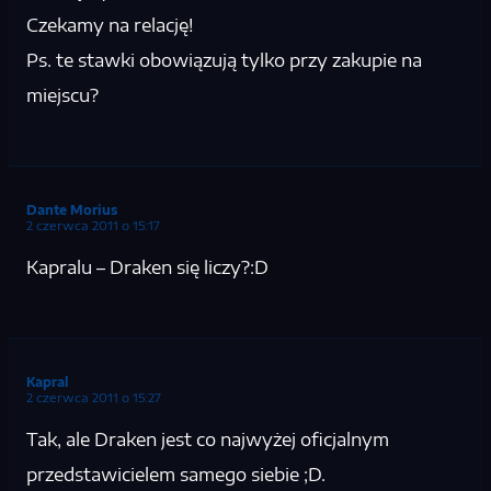
Czekamy na relację!
Ps. te stawki obowiązują tylko przy zakupie na
miejscu?
Dante Morius
2 czerwca 2011 o 15:17
Kapralu – Draken się liczy?:D
Kapral
2 czerwca 2011 o 15:27
Tak, ale Draken jest co najwyżej oficjalnym
przedstawicielem samego siebie ;D.