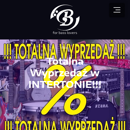
for bass lovers
przez NEBUSO
Blog
Totalna
Wyprzedaż w
INTERTONIE!!!