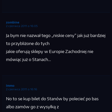
zombine
2 czerwca 2011 o 16:05
Ja bym nie nazwał tego „niskie ceny” jak już bardziej
to przybliżone do tych
jakie oferują sklepy w Europie Zachodniej nie
mówiąc już o Stanach…
Immo
2 czerwca 2011 o 16:16
No to se kup bilet do Stanów by polecieć po bas
albo zamów go z wysyłką z