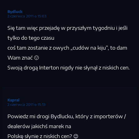
Bydluck
2 czerwca 2011 o 15:03
Się tam więc przejadę w przyszłym tygodniu i jeśli
tylko do tego czasu
coś tam zostanie z owych „cudów na kiju”, to dam
Wam znać 🙂
Swoją drogą Interton nigdy nie słynął z niskich cen.
Kapral
2 czerwca 2011 o 15:13
Powiedz mi drogi Bydlucku, który z importerów /
dealerów jakichś marek na
Polskę słynie z niskich cen? 😉