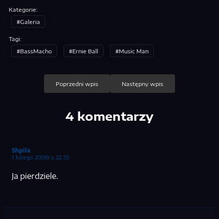
Kategorie:
Galeria
Tagi:
BassMacho
Ernie Ball
Music Man
Nawigacja
Poprzedni wpis
Następny wpis
wpisu
4 komentarzy
Shpila
1 lutego 2008 o 22:33
Ja pierdziele.