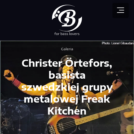
for bass lovers
przez NEBUSO
Galeria
Christer Örtefors,
basista
szwedzkiej grupy
metalowej Freak
Kitchen