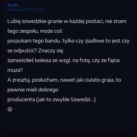
Aarth
1 lutego 2008 o 23:15
Lubię szwedzkie granie w każdej postaci, nie znam
tego zespołu, może coś
poszukam tego bandu. tylko czy zjadliwe to jest czy
se odpuścić? Znaczy się
zamieściłeś kolesia ze wzgl. na fotę, czy że fajna
muza?
A zresztą, posłucham, nawet jak ciulato graja, to
pewnie mieli dobrego
producenta (jak to zwykle Szwedzi…)
😛