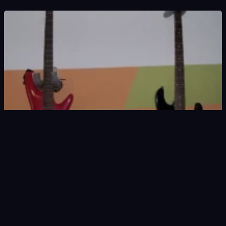
Nowy nabytek: Charvette by Charvel