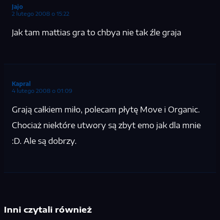
Jajo
2 lutego 2008 o 15:22
Jak tam mattias gra to chbya nie tak źle graja
Kapral
4 lutego 2008 o 01:09
Grają całkiem miło, polecam płytę Move i Organic.
Chociaż niektóre utwory są zbyt emo jak dla mnie
:D. Ale są dobrzy.
Inni czytali również