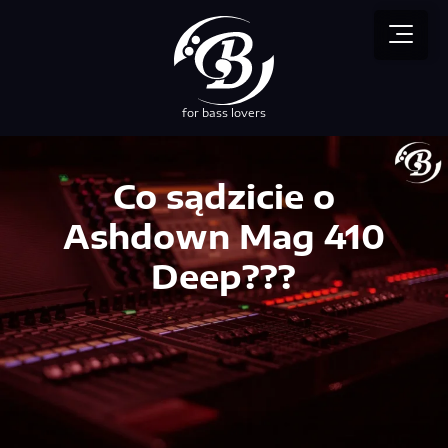
for bass lovers
przez NEBUSO
Co sądzicie o
Ashdown Mag 410
Deep???