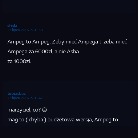
sledz
23 lipca 2007 o 01:38
Ampeg to Ampeg. Żeby mieć Ampega trzeba mieć
Ampega za 6000zł, a nie Asha
za 1000zł.
tobiasbas
23 lipca 2007 o 01:42
marzyciel, co? 😛
mag to ( chyba ) budżetowa wersja, Ampeg to
sprzęt z cyklu „urywacz jąder”.