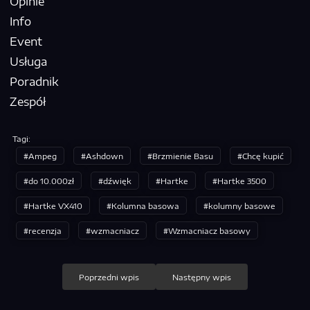
Opinie
Info
Event
Usługa
Poradnik
Zespół
Tagi:
Ampeg
Ashdown
Brzmienie Basu
Chcę kupić
do 10.000zł
dźwięk
Hartke
Hartke 3500
Hartke VX410
Kolumna basowa
kolumny basowe
recenzja
wzmacniacz
Wzmacniacz basowy
Nawigacja
Poprzedni wpis
Następny wpis
wpisu