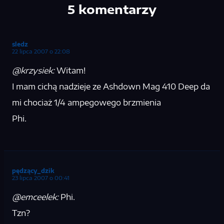
5 komentarzy
sledz
22 lipca 2007 o 22:08
@krzysiek:
Witam!
I mam cichą nadzieje ze Ashdown Mag 410 Deep da
mi chociaż 1/4 ampegowego brzmienia
Phi.
pędzący_dzik
23 lipca 2007 o 00:41
@emceelek:
Phi.
Tzn?