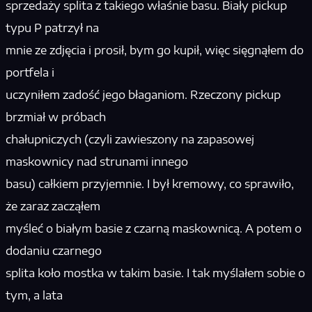
sprzedaży splita z takiego właśnie basu. Biały pickup
typu P patrzył na
mnie ze zdjęcia i prosił, bym go kupił, więc sięgnąłem do
portfela i
uczyniłem zadość jego błaganiom. Rzeczony pickup
brzmiał w próbach
chałupniczych (czyli zawieszony na zapasowej
maskownicy nad strunami innego
basu) całkiem przyjemnie. I był kremowy, co sprawiło,
że zaraz zacząłem
myśleć o białym basie z czarną maskownicą. A potem o
dodaniu czarnego
splita koło mostka w takim basie. I tak myślałem sobie o
tym, a lata