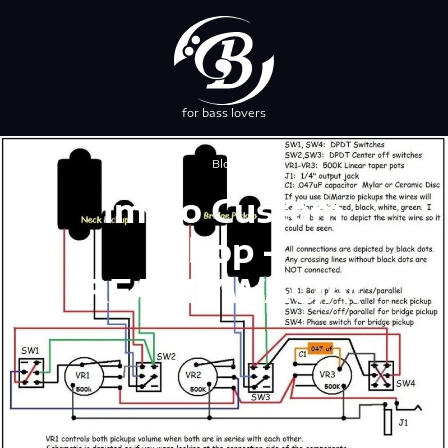
for bass lovers
przez NEBUSO
Blog
Immo Custom
Shop –
REAKTYWACJA!