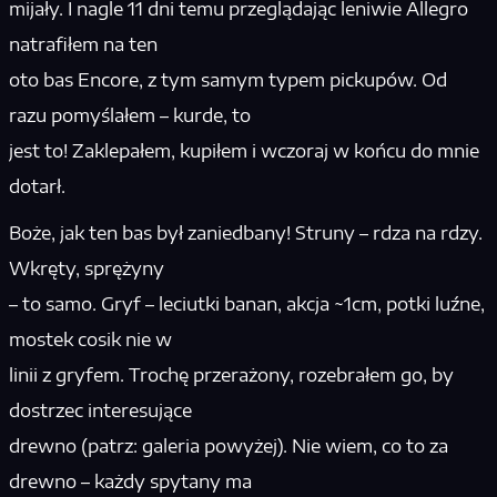
mijały. I nagle 11 dni temu przeglądając leniwie Allegro
natrafiłem na ten
oto bas Encore, z tym samym typem pickupów. Od
razu pomyślałem – kurde, to
jest to! Zaklepałem, kupiłem i wczoraj w końcu do mnie
dotarł.
Boże, jak ten bas był zaniedbany! Struny – rdza na rdzy.
Wkręty, sprężyny
– to samo. Gryf – leciutki banan, akcja ~1cm, potki luźne,
mostek cosik nie w
linii z gryfem. Trochę przerażony, rozebrałem go, by
dostrzec interesujące
drewno (patrz: galeria powyżej). Nie wiem, co to za
drewno – każdy spytany ma