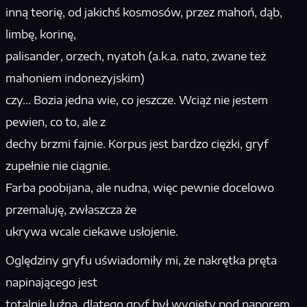
inną teorię, od jakichś kosmosów, przez mahoń, dąb,
limbę, korinę,
palisander, orzech, nyatoh (a.k.a. nato, zwane też
mahoniem indonezyjskim)
czy… Bozia jedna wie, co jeszcze. Wciąż nie jestem
pewien, co to, ale z
dechy brzmi fajnie. Korpus jest bardzo ciężki, gryf
zupełnie nie ciągnie.
Farba poobijana, ale nudna, więc pewnie docelowo
przemaluję, zwłaszcza że
ukrywa wcale ciekawe usłojenie.
Oględziny gryfu uświadomiły mi, że nakrętka pręta
napinającego jest
totalnie luźna, dlatego gryf był wygięty pod naporem