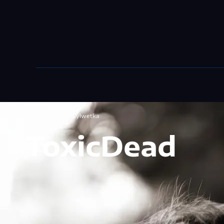
przez NEBUSO
Sylwetka
ToxicDead