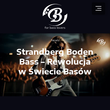
for bass lovers
przez NEBUSO
News
Strandberg Boden
Bass – Rewolucja
w Świecie Basów