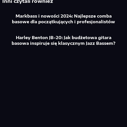
Inni czytali również
Markbass i nowości 2024: Najlepsze comba
basowe dla początkujących i profesjonalistów
Harley Benton JB-20: Jak budżetowa gitara
basowa inspiruje się klasycznym Jazz Bassem?
Gitary basowe Yamaha – Przegląd serii BB i TRBX
dla wszechstronnych muzyków
Gibson Les Paul Standard ’50s i seria Ibanez RG –
Klasyczne brzmienie vs. nowoczesny design
Jak wybrać idealną gitarę basową? Przewodnik dla
początkujących i zaawansowanych muzyków
Najlepsze budżetowe gitary basowe do 1000 zł –