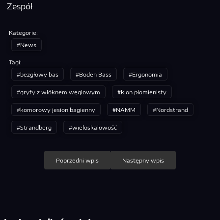
Zespół
Kategorie:
News
Tagi:
bezgłowy bas
Boden Bass
Ergonomia
gryfy z włóknem węglowym
klon płomienisty
komorowy jesion bagienny
NAMM
Nordstrand
Strandberg
wieloskalowość
Nawigacja
Poprzedni wpis
Następny wpis
wpisu