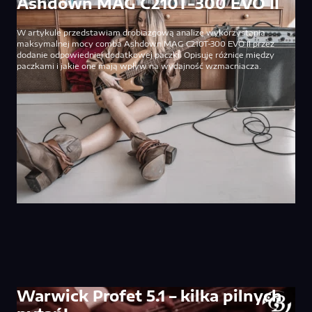
Ashdown MAG C210T-300 EVO II
W artykule przedstawiam drobiazgową analizę wykorzystania
maksymalnej mocy comba Ashdown MAG C210T-300 EVO II przez
dodanie odpowiedniej dodatkowej paczki. Opisuję różnice między
paczkami i jakie one mają wpływ na wydajność wzmacniacza.
Warwick Profet 5.1 – kilka pilnych