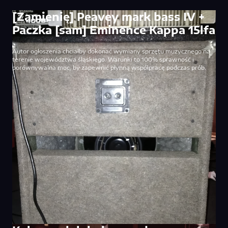
[Zamienię] Peavey mark bass IV +
Paczka [sam] Eminence Kappa 15lfa
Autor ogłoszenia chciałby dokonać wymiany sprzętu muzycznego na
terenie województwa śląskiego. Warunki to 100% sprawność i
porównywalna moc, by zapewnić płynną współpracę podczas prób.