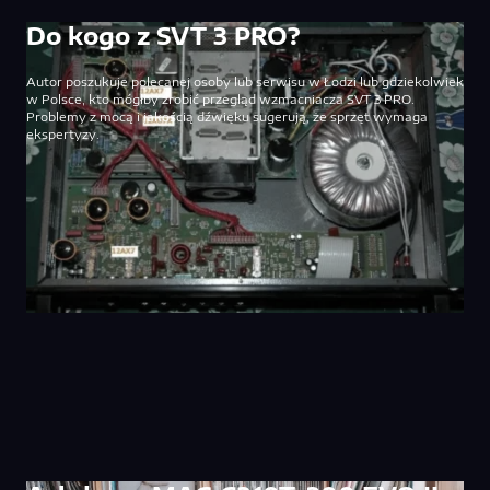
Do kogo z SVT 3 PRO?
Autor poszukuje polecanej osoby lub serwisu w Łodzi lub gdziekolwiek
w Polsce, kto mógłby zrobić przegląd wzmacniacza SVT 3 PRO.
Problemy z mocą i jakością dźwięku sugerują, że sprzęt wymaga
ekspertyzy.