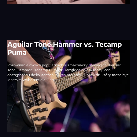
Aguilar Tone Hammer vs. Tecamp
Puma
Porównanie dwóch popularnych wzmacniaczy basowych: Aguilar
Tone Hammer i Tecamp Puma, z uwzględnieniem mocy, cen,
dostępności i doświadczeń innych basistów. Sprawdź, który może być
lepszym wyborem dla Ciebie.