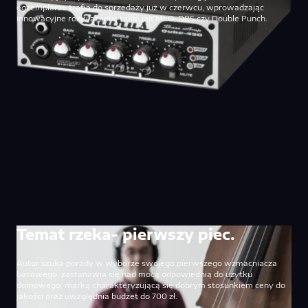
egzemplarze trafią do sprzedaży już w czerwcu, wprowadzając
innowacyjne rozwiązania, takie jak MLO, DBS czy Double Punch.
Temat rzeka- pierwszy piec.
Autor szuka porady w wyborze swojego pierwszego wzmacniacza
basowego, zastanawia się nad mocą odpowiednią do użytku
domowego, marką charakteryzującą się dobrym stosunkiem ceny do
jakości oraz uwzględnia budżet do 700 zł.