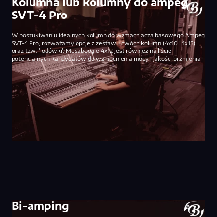
Kolumna lub kolumny do ampeg
SVT-4 Pro
W poszukiwaniu idealnych kolumn do wzmacniacza basowego Ampeg
SVT-4 Pro, rozważamy opcje z zestawu dwóch kolumn (4x10 i 1x15)
oraz tzw. 'lodówki'. Mesaboogie 4x12 jest również na liście
potencjalnych kandydatów do wzmocnienia mocy i jakości brzmienia.
Bi-amping