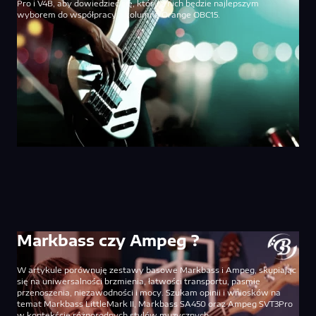
Pro i V4B, aby dowiedzieć się, który z nich będzie najlepszym
wyborem do współpracy z kolumną Orange OBC15.
Markbass czy Ampeg ?
W artykule porównuję zestawy basowe Markbass i Ampeg, skupiając
się na uniwersalności brzmienia, łatwości transportu, pasmie
przenoszenia, niezawodności i mocy. Szukam opinii i wniosków na
temat Markbass LittleMark II, Markbass SA450 oraz Ampeg SVT3Pro
w kontekście różnorodnych stylów muzycznych.