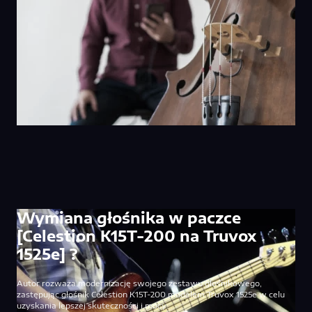
Wymiana głośnika w paczce
[Celestion K15T-200 na Truvox
1525e] ?
Autor rozważa modernizację swojego zestawu głośnikowego,
zastępując głośnik Celestion K15T-200 modelem Truvox 1525e w celu
uzyskania lepszej skuteczności i mocy.