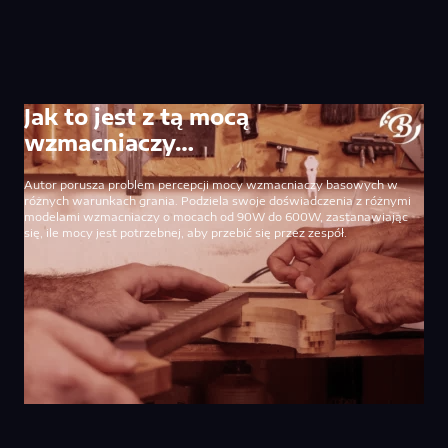
Jak to jest z tą mocą
wzmacniaczy…
Autor porusza problem percepcji mocy wzmacniaczy basowych w
różnych warunkach grania. Podziela swoje doświadczenia z różnymi
modelami wzmacniaczy o mocach od 90W do 600W, zastanawiając
się, ile mocy jest potrzebnej, aby przebić się przez zespół.