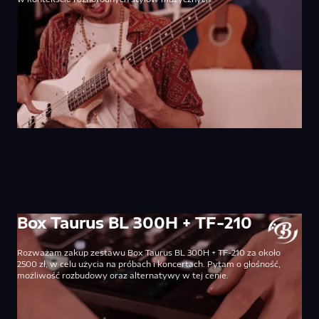
Box Taurus BL 300H + TF-210
Rozważam zakup zestawu Box Taurus BL 300H + TF-210 za około
2500 zł, w celu użycia na próbach i koncertach. Pytam o głośność,
możliwość rozbudowy oraz alternatywy w tej cenie.