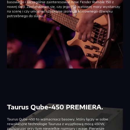
basowego i szczególnie zainteresował mnie Fender Rumble 150 z
nowej serii. Zastanawiam się, czy jego 150 watowej mocy wystarczy
na scenę i czy umożliwi uzyskanie jasnego, klarownego dźwięku
potrzebnego do slapu.
Taurus Qube-450 PREMIERA.
Taurus Qube-450 to wzmacniacz basowy, który łączy w sobie
rewolucyjne technologie Taurusa z wyjątkową mocą 450W,
zachowując przy tym niewielkie rozmiary i wagę. Pierwsze