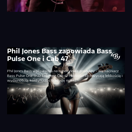
Phil Jones Bass zapowiada Bass
Pulse One i Cab 47
Phil Jones Bass wprowadza na rynek nowe produkty - wzmacniacz
Bass Pulse One oraz kolumnę Cab 47. Nowości zachwycają lekkością i
wydajnością, kontynuując tradycję marki.