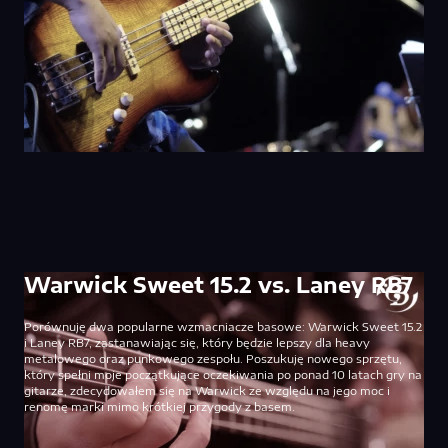
Warwick Sweet 15.2 vs. Laney RB7
Porównuję dwa popularne wzmacniacze basowe: Warwick Sweet 15.2
i Laney RB7, zastanawiając się, który będzie lepszy dla heavy
metalowego oraz punkowego zespołu. Poszukuję nowego sprzętu,
który spełni moje początkujące oczekiwania po ponad 10 latach gry na
gitarze, zdecydowałem się na Warwick ze względu na jego moc i
renomę marki mimo krótkiej przygody z basem.