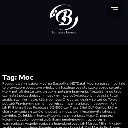
for bass lovers
Tag:
Moc
Podsumowanie działu 'Moc’ na Basoofka_NETDział 'Moc’ na naszym portalu
to prawdziwe bogactwo wiedzy dla każdego basisty szukającego sprzętu,
który potrafi dostarczyć głębokie, potężne brzmienia. Niezależnie od tego,
czy jesteś początkującym muzykiem, czy doświadczonym basistą, tutaj
znajdziesz informacje, które pomogą Ci wybrać idealny sprzęt do Twoich
potrzeb.Przyjrzymy się najmocniejszym wzmacniaczom basowym, takim
jak Phil Jones Bass Roadcase BG-800 czy Trace Elliot ELF Combo, które
charakteryzują się zarówno potężną mocą, jak i niesamowitą jakością
dźwięku. Od lekkich i kompaktowych wzmacniaczy klasy D, poprzez
kolumny z customowymi głośnikami neodymowymi, aż po serie
wzmacniaczy współpracujące z legendami basu jak Marcus Miller – każdy
znajdzie coś dla siebie.Również akcesoria takie jak Carl Martin ProPower