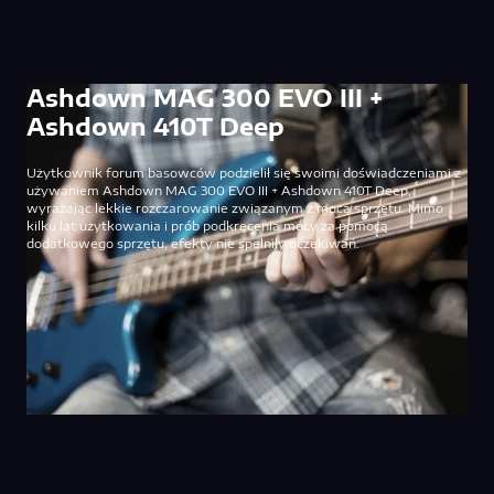
Ashdown MAG 300 EVO III +
Ashdown 410T Deep
Użytkownik forum basowców podzielił się swoimi doświadczeniami z
używaniem Ashdown MAG 300 EVO III + Ashdown 410T Deep,
wyrażając lekkie rozczarowanie związanym z mocą sprzętu. Mimo
kilku lat użytkowania i prób podkręcenia mocy za pomocą
dodatkowego sprzętu, efekty nie spełniły oczekiwań.