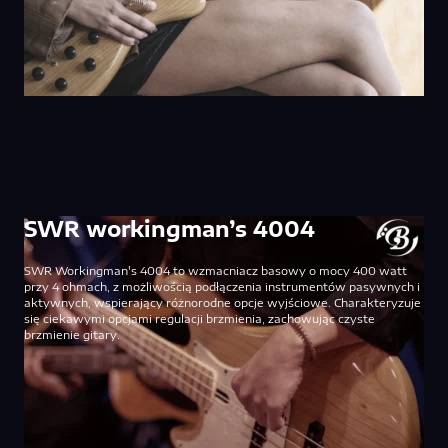
SWR workingman’s 4004
SWR Workingman's 4004 to wzmacniacz basowy o mocy 400 watt
przy 4 ohmach, z możliwością podłączenia instrumentów pasywnych i
aktywnych, wspierający różnorodne opcje wyjściowe. Charakteryzuje
się ciekawymi opcjami regulacji brzmienia, zachowując czyste
brzmienie gitary.