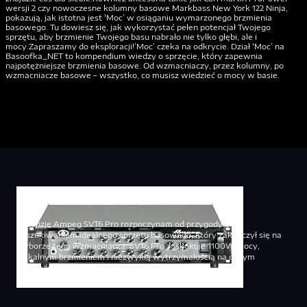
wersji 2 czy nowoczesne kolumny basowe Markbass New York 122 Ninja,
pokazują, jak istotna jest 'Moc’ w osiąganiu wymarzonego brzmienia
basowego. Tu dowiesz się, jak wykorzystać pełen potencjał Twojego
sprzętu, aby brzmienie Twojego basu nabrało nie tylko głębi, ale i
mocy.Zapraszamy do eksploracji!’Moc’ czeka na odkrycie. Dział 'Moc’ na
Basoofka_NET to kompendium wiedzy o sprzęcie, który zapewnia
najpotężniejsze brzmienia basowe. Od wzmacniaczy, przez kolumny, po
wzmacniacze basowe – wszystko, co musisz wiedzieć o mocy w basie.
Ampeg SVT6 Pro
Recenzję Ampeg SVT6 Pro rozpoczynam od przygody z
poszukiwaniem idealnego sprzętu basowego, który zakończył się na
wyborze tego wzmacniacza. SVT6 Pro zaskakuje 1100W mocy,
unikalnym brzmieniem i niezwykłą wytrzymałością na dużym
wolumenie.