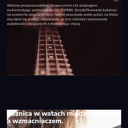
Właśnie przeprowadziłem eksperyment z bi-ampingiem
wykorzystując wzmocnienie GK-700RBII. Zmodyfikowanie kolumny
na system bi-amp(2x12+horn, 4ohm) przyniosło wiele pytań, na które
starałem się znaleźć odpowiedzi, w tym również rozwiewanie
wątpliwości związanych z impedancją i mocą.
Różnica w watach między kolumną
a wzmacniaczem.