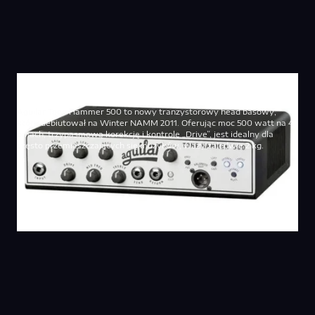
Aguilar Tone Hammer 500
Aguilar Tone Hammer 500 to nowy tranzystorowy head basowy,
który debiutował na Winter NAMM 2011. Oferując moc 500 watt na 4
omach, trzypasmową korekcję i kontrolę „Drive”, jest idealny dla
często przemieszczających się muzyków, waży zaledwie 2 kg.