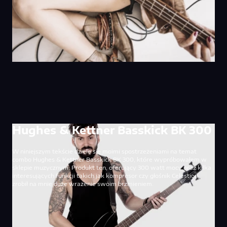
Hughes & Kettner Basskick BK 300
W niniejszym tekście dzielę się moimi spostrzeżeniami na temat
combo Hughes & Kettner Basskick BK 300, które wypróbowałem w
sklepie muzycznym. Produkt ten, oferujący 300 watt mocy oraz kilka
interesujących funkcji takich jak kompresor czy głośnik Celestion,
zrobił na mnie duże wrażenie swoim brzmieniem.