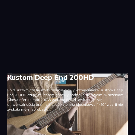
Kustom Deep End 200HD
Po dłuższym czasie użytkowania głowy wzmacniacza Kustom Deep
End 200HD czuję, że jestem gotowy podzielić się swoimi wrażeniami.
Głowa oferuje moc 200W za cenę 800zł, wykazując się
uniwersalnością brzmień, choć kolumna głośnikowa 4x10" z serii nie
zyskała mojej aprobaty.