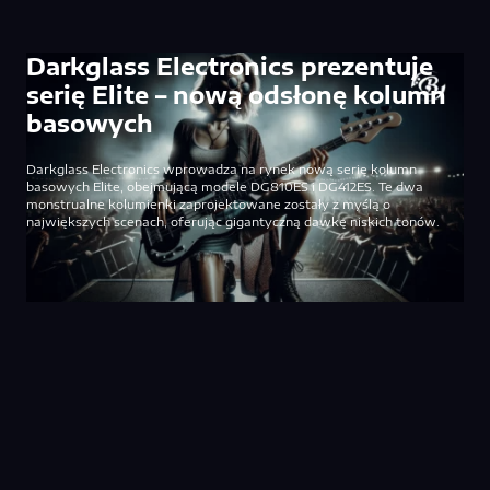
Darkglass Electronics prezentuje
serię Elite – nową odsłonę kolumn
basowych
Darkglass Electronics wprowadza na rynek nową serię kolumn
basowych Elite, obejmującą modele DG810ES i DG412ES. Te dwa
monstrualne kolumienki zaprojektowane zostały z myślą o
największych scenach, oferując gigantyczną dawkę niskich tonów.