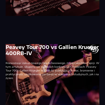
Peavey Tour 700 vs Gallien Krueger
400RB-IV
Rozważając zakup nowego heada basowego, mamy wachlarz opcji. W
tym artykule, skupimy się na dwóch konkretnych modelach: Peavey
Tour 700 i Gallien Krueger 400RB-IV, analizując ich moc, brzmienie i
praktyczność użytkowania zarówno w warunkach studyjnych, jak i na
żywo.