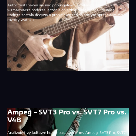
Autor zastanawia się nad potencjalnym ryzykiem uszkodzenia
wzmacniacza podczas łączenia go z zbyt mało mocną kolumną.
Podjęta została decyzja o próbie ćwiczeń na starym sprzęcie, mimo
różnicy watażu.
Ampeg – SVT3 Pro vs. SVT7 Pro vs.
V4B
Analizuję trzy kultowe heady bassowe firmy Ampeg: SVT3 Pro, SVT7