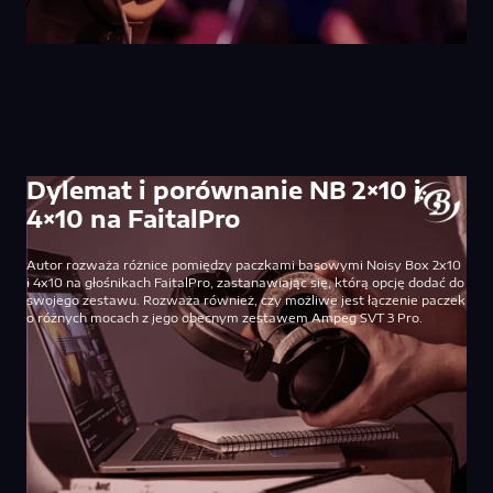
Dylemat i porównanie NB 2×10 i
4×10 na FaitalPro
Autor rozważa różnice pomiędzy paczkami basowymi Noisy Box 2x10
i 4x10 na głośnikach FaitalPro, zastanawiając się, którą opcję dodać do
swojego zestawu. Rozważa również, czy możliwe jest łączenie paczek
o różnych mocach z jego obecnym zestawem Ampeg SVT 3 Pro.