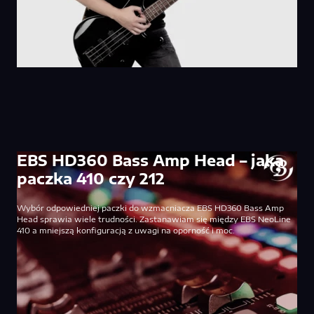
EBS HD360 Bass Amp Head – jaka
paczka 410 czy 212
Wybór odpowiedniej paczki do wzmacniacza EBS HD360 Bass Amp
Head sprawia wiele trudności. Zastanawiam się między EBS NeoLine
410 a mniejszą konfiguracją z uwagi na oporność i moc.