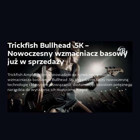
Trickfish Bullhead .5K –
Nowoczesny wzmacniacz basowy
już w sprzedaży
Trickfish Amplification wprowadziło na rynek nowy model
wzmacniacza basowego Bullhead .5K. Urządzenie łączy nowoczesną
technologię i klasyczne rozwiązania, dostarczając basistom potężnego
narzędzia do wyrażania ich muzycznych pasji.