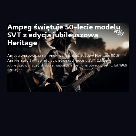
Ampeg świętuje 50-lecie modelu
SVT z edycją jubileuszową
Heritage
Ampeg wprowadza na rynek wzmacniacz basowy Heritage 50th
Anniversary SVT, świętując pięć dekad modelu SVT. Edycja
jubileuszowa łączy w sobie najbardziej cenione obwody SVT z lat 1969
i 70-tych.