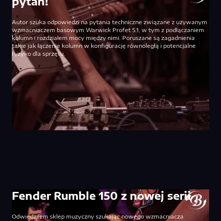
pytań!
Autor szuka odpowiedzi na pytania techniczne związane z używanym
wzmacniaczem basowym Warwick Profet 5.1, w tym z podłączaniem
kolumn i rozdziałem mocy między nimi. Poruszane są zagadnienia
takie jak łączenie kolumn w konfigurację równoległą i potencjalne
ryzyko dla sprzętu.
Fender Rumble 150 z nowej serii
Odwiedziłem sklep muzyczny szukając nowego wzmacniacza