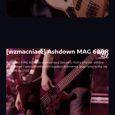
[wzmacniacz] Ashdown MAG 600R
Ashdown MAG 600R to wzmacniacz basowy, który oferuje solidne
wykonanie i sporo możliwości regulacji brzmienia. Jego cena waha się
od 1699 do 2100 zł.