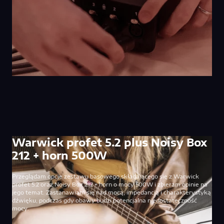
Warwick profet 5.2 plus Noisy Box
212 + horn 500W
Przeglądam opcje zestawu basowego składającego się z Warwick
profet 5.2 oraz Noisy Box 212 + horn o mocy 500W i zbieram opinie na
jego temat. Zastanawiam się nad mocą, impedancją i charakterystyką
dźwięku, podczas gdy obawy budzi potencjalna niedostateczność
mocy.