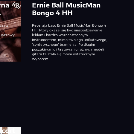
yna
Ernie Ball MusicMan
…
Bongo 4 HH
aca z
Recenzja basu Ernie Ball MusicMan Bongo 4
ich
HH, który okazał się być niespodziewanie
. Jazzowy
lekkim i bardzo wszechstronnym
i
instrumentem, mimo swojego unikatowego,
'syntetycznego' brzmienia. Po długim
poszukiwaniu i testowaniu różnych modeli
gitara ta stała się moim ostatecznym
wyborem.
 cort