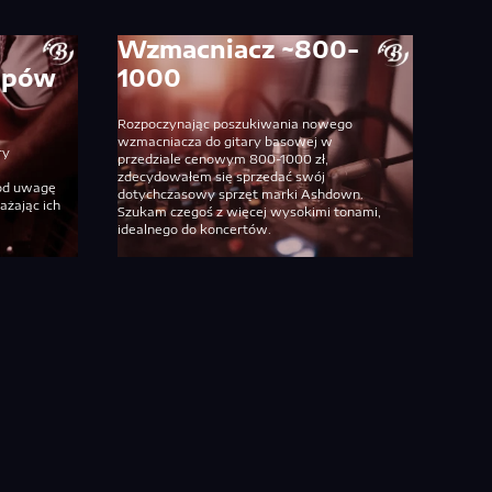
Wzmacniacz ~800-
kupów
1000
Rozpoczynając poszukiwania nowego
wzmacniacza do gitary basowej w
ry
przedziale cenowym 800-1000 zł,
zdecydowałem się sprzedać swój
Pod uwagę
dotychczasowy sprzęt marki Ashdown.
ażając ich
Szukam czegoś z więcej wysokimi tonami,
idealnego do koncertów.