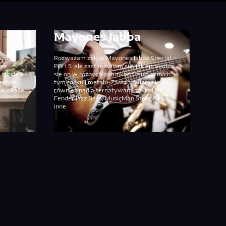
Mayones Jabba
cji
Rozważam zakup Mayones Jabba Special
 ze
PBH 5, ale zastanawiam się, jak sprawdza
i stosunek
się on w różnych gatunkach muzycznych, w
jednak,
tym rocku i metalu. Zastanawiam się
nie okaże
również nad alternatywami takimi jak
Fender Jazz Bass, MusicMan StringRay i
inne.