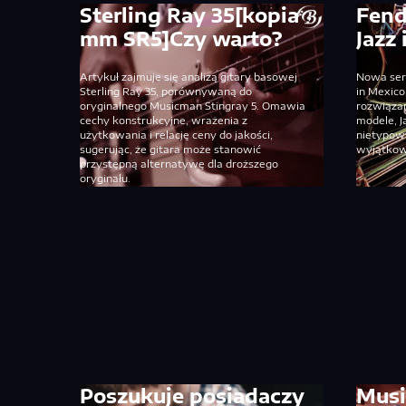
Sterling Ray 35[kopia
Fen
mm SR5]Czy warto?
Jazz 
Artykuł zajmuje się analizą gitary basowej
Nowa ser
Sterling Ray 35, porównywaną do
in Mexico
oryginalnego Musicman Stingray 5. Omawia
rozwiąza
cechy konstrukcyjne, wrażenia z
modele, Ja
użytkowania i relację ceny do jakości,
nietypowy
sugerując, że gitara może stanowić
wyjątkow
przystępną alternatywę dla droższego
oryginału.
Poszukuje posiadaczy
Musi