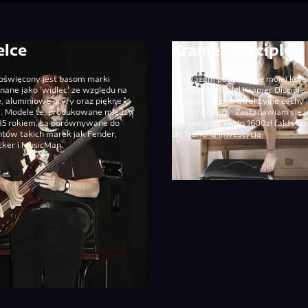
lce
Kramer Disciple
poświęcony jest basom marki
Rozważam poszerzenie mojej kolek
nane jako 'widlec' ze względu na
basówek o model Kramer Disciple,
, aluminiowe gryfy oraz piękne
względu na jego atrakcyjne cechy 
e. Modele te, produkowane między
jakości do ceny. Zastanawiam się 
985 rokiem, są porównywane do
czy zakup za około 1600zł faktycz
tów takich marek jak Fender,
się trafioną inwestycją.
cker i MusicMan.