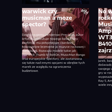
warwick czy
No w
musicman a moze
rock
spector?
Musi
Ampe
Dzięki swojemu Fenderowi Precision, autor
WT3
artykułu poszukuje nowego basu, który
B410
zaoferuje mu potężniejsze i bardziej
nowoczesne brzmienie w muzyce rockowej i
zajrz
metalowej. Rozważa modele takie jak
Warwick Thumb IV BoltOn, MusicMan Bongo
oraz europejskie Spectory, ale zastanawia
Jarek, ba
się także nad innymi opcjami w obrębie tych
doświadcz
marek ze względu na ograniczenia
swojego 
budżetowe.
gry w ro
wyposaże
Ray 5, Am
wiele inn