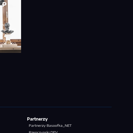
LP
sowałby
 ciężkiego
e to
ości
1000-1700
Partnerzy
Partnerzy Basoofka_NET
Rzepczynski.DEV