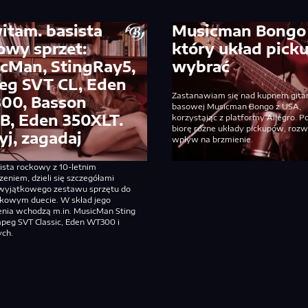
itam. basista
Musicman Bongo
owy sprzet:
który układ pic
cMan, StingRay5,
wybrać
g SVT CL, Eden
Zastanawiam się nad kupnem gita
00, Basson
basowej Musicman Bongo z USA,
B, Eden 350XLT.
korzystając z platformy Allegro. 
biorę różne układy pickupów, rozw
yj, zagadaj
wpływ na brzmienie.
sista rockowy z 10-letnim
eniem, dzieli się szczegółami
wyjątkowego zestawu sprzętu do
ckowym duecie. W skład jego
nia wchodzą m.in. MusicMan Sting
peg SVT Classic, Eden WT300 i
ych.