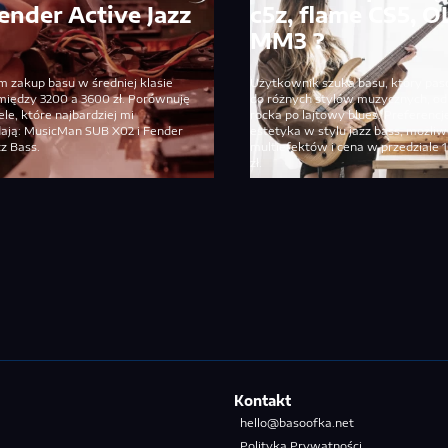
Fender Active Jazz
c5z, flame CS5, O
MM3 ?
 zakup basu w średniej klasie
Użytkownik szuka basu, który pa
między 3200 a 3600 zł. Porównuję
do różnych stylów muzycznych, od
e, które najbardziej mi
rocka po lajtowy blues. Preferencj
ają: MusicMan SUB X02 i Fender
estetyka w stylu jazz bass, możliw
zz Bass.
multiefektów i cena w przedziale 
zł.
Kontakt
hello@basoofka.net
Polityka Prywatności