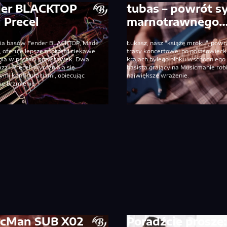
der BLACKTOP
tubas – powrót s
i Precel
marnotrawnego
ia basów Fender BLACKTOP, Made
Łukasz, nasz "książę mroku", powr
, oferuje lepsze osprzęt i ciekawe
trasy koncertowej po postsowieck
nia w postaci przystawek. Dwa
krajach byłego bloku wschodniego
zz i Precel, wyróżniają się
basista grający na Musicmanie rob
mi konfiguracjami, obiecując
największe wrażenie.
e brzmienie.
cMan SUB X02
Poradźcie proszę: