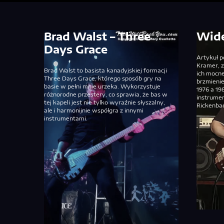
Brad Walst – Three
Wide
Days Grace
Artykuł 
Kramer, z
Brad Walst to basista kanadyjskiej formacji
ich mocne
Three Days Grace, którego sposób gry na
brzmieni
basie w pełni mnie urzeka. Wykorzystuje
1976 a 1
różnorodne przestery, co sprawia, że bas w
instrumen
tej kapeli jest nie tylko wyraźnie słyszalny,
Rickenba
ale i harmonijnie współgra z innymi
instrumentami.