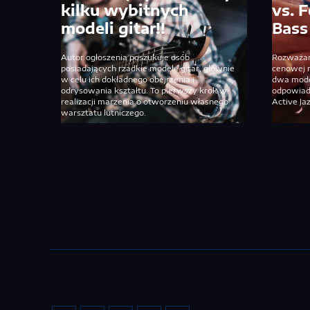
kilku wybitnych
vs. 
modeli gitar!!
Bass
Autor ogłoszenia poszukuje osób
Rozważam
posiadających rzadkie modele gitar, głównie
cenowej 
w celu ich dokładnego obejrzenia i
dwa model
odrysowania kształtu. To pierwszy krok w
odpowiad
realizacji marzenia o otworzeniu własnego
Active Ja
warsztatu lutniczego.