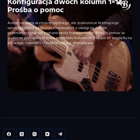
Konfiguracja dwóch kolumn 1×12.
Prośba o pomoc
Autor rozważa wymianę ciężkiego, ale znakomicie brzmiącego
sprzętu Epifani na lżejszy ekwiwalent z uwagi na częste
przemieszczanie się i ograniczenia transportowe. Prosi o pomoc w
wyborze pomiędzy trzema modelami kolumn Markbass ze względu na
ich wagę, rozmiar i charakterystykę dźwiękową.