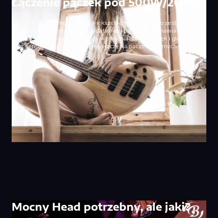
Łączenie paczek pod 500W/2Ohm
Czytelnik pyta o możliwość zwiększenia mocy swojego zestawu
basowego przez dołączenie dodatkowej paczki. Zastanawia się nad
wpływem przewyższenia mocy wzmacniacza na dźwięk i głośność,
oraz sensownością równoległego łączenia paczek o różnych mocach.
Mocny Head potrzebny, ale jaki?