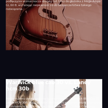
podłączania wzmacniacza Ampeg Svt 3 Pro do głośnika z Mega Ampa
GL 60 B, wyrażając niepewność co do bezpieczeństwa takiego
rozwiązania.
Warwick blue cab 30 vs. Laney
hcm 30b
Porównujemy dwa popularne basowe combo - Warwick Blue Cab 30 i
Laney HCM 30B, mające służyć do ćwiczeń w domu i sesji z gitarzystą.
Analizujemy ich moc, funkcje, i konstrukcję, aby pomóc Ci wybrać