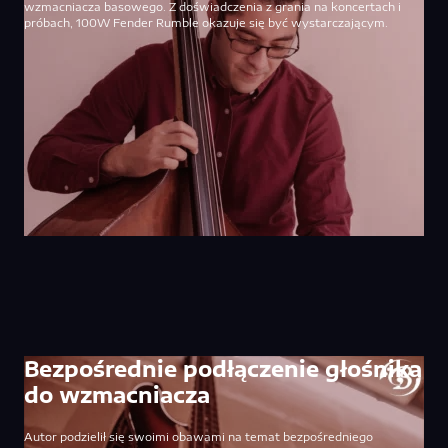
wzmacniacza basowego. Z doświadczenia z grania na koncertach i
próbach, 100W Fender Rumble okazuje się być wystarczającym.
Bezpośrednie podłączenie głośnika
do wzmacniacza
Autor podzielił się swoimi obawami na temat bezpośredniego