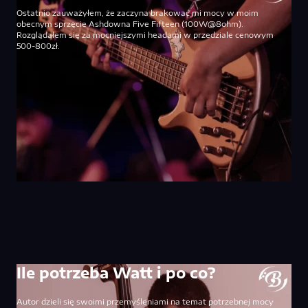
Ostatnio zauważyłem, że zaczyna brakować mi mocy w moim
obecnym sprzęcie Ashdowna Five Fifteen (100W@8ohm).
Rozglądałem się za mocniejszymi headami w przedziale cenowym
500-800zł.
Ile potrzeba Watt i po co?
Autor dzieli się swoimi przemyśleniami na temat potrzebnej mocy