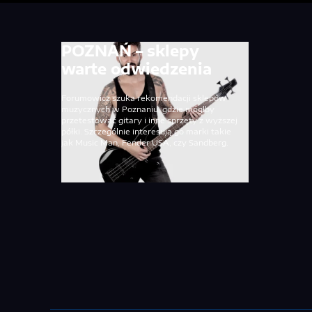
POZNAŃ – sklepy
warte odwiedzenia
Forumowicz szuka rekomendacji sklepów
muzycznych w Poznaniu, gdzie mógłby
przetestować gitary i inne sprzęty z wyższej
półki. Szczególnie interesują go marki takie
jak Music Man, Fender USA, czy Sandberg.