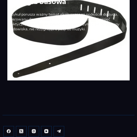
Ekologia basowa
Artykuł porusza ważny temat ekologicznego podejścia do życia,
skierowany do miłośników niskich brzmień. Podaje dziesięć
praktycznych porad, jak basiści mogą przyczyniać się do ochrony
środowiska, nie rezygnując z pasji do muzyki.